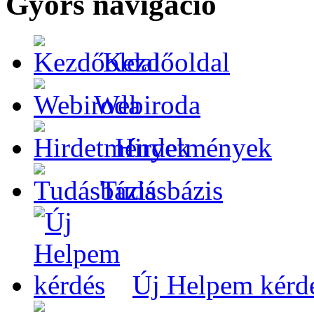
Gyors navigáció
Kezdőoldal
Webiroda
Hirdetmények
Tudásbázis
Új Helpem kérd