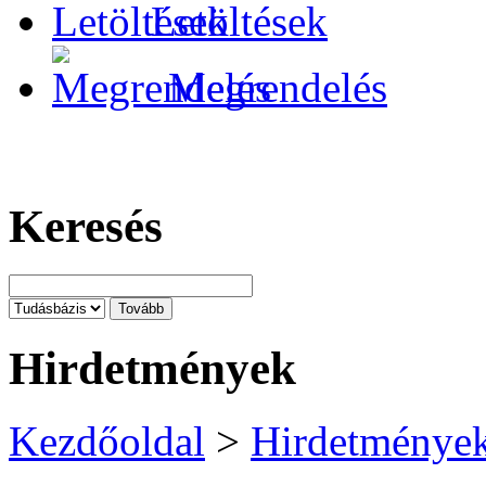
Letöltések
Megrendelés
Keresés
Hirdetmények
Kezdőoldal
>
Hirdetménye