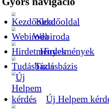
Gyors navigáció
Kezdőoldal
Webiroda
Hirdetmények
Tudásbázis
Új Helpem kérd