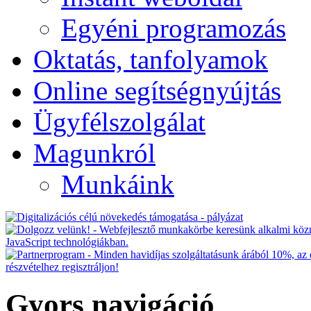
Egyéni programozás
Oktatás, tanfolyamok
Online segítségnyújtás
Ügyfélszolgálat
Magunkról
Munkáink
Gyors navigáció