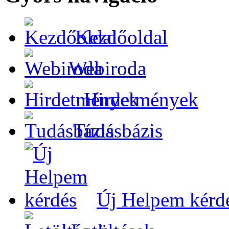
Kezdőoldal
Webiroda
Hirdetmények
Tudásbázis
Új Helpem kérd