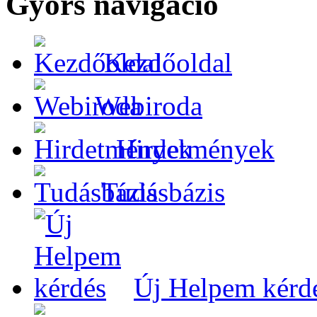
Gyors navigáció
Kezdőoldal
Webiroda
Hirdetmények
Tudásbázis
Új Helpem kérd